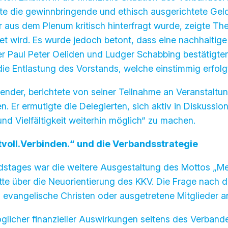
rte die gewinnbringende und ethisch ausgerichtete Gel
der aus dem Plenum kritisch hinterfragt wurde, zeigte 
et wird. Es wurde jedoch betont, dass eine nachhalti
er Paul Peter Oeliden und Ludger Schabbing bestätigte
 Entlastung des Vorstands, welche einstimmig erfolg
nder, berichtete von seiner Teilnahme an Veranstaltunge
 Er ermutigte die Delegierten, sich aktiv in Diskussi
d Vielfältigkeit weiterhin möglich“ zu machen.
voll.Verbinden.“ und die Verbandsstrategie
dstages war die weitere Ausgestaltung des Mottos „Me
tte über die Neuorientierung des KKV. Die Frage nach
uch evangelische Christen oder ausgetretene Mitglieder 
icher finanzieller Auswirkungen seitens des Verband