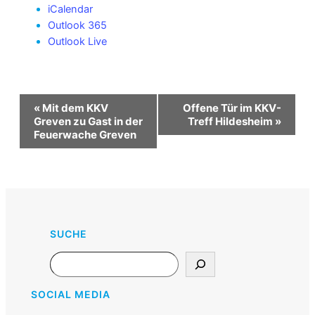
iCalendar
Outlook 365
Outlook Live
Veranstaltung-
«
Mit dem KKV
Offene Tür im KKV-
Navigation
Greven zu Gast in der
Treff Hildesheim
»
Feuerwache Greven
SUCHE
Search
SOCIAL MEDIA