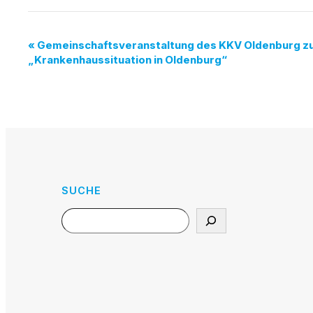
Veranstaltung-
«
Gemeinschaftsveranstaltung des KKV Oldenburg 
„Krankenhaussituation in Oldenburg“
Navigation
SUCHE
Search