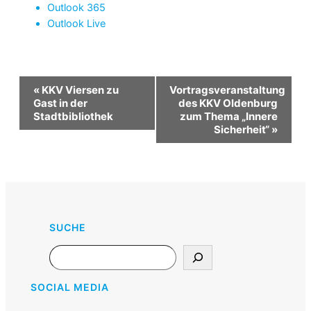
Outlook 365
Outlook Live
Veranstaltung-
«
KKV Viersen zu
Vortragsveranstaltung
Navigation
Gast in der
des KKV Oldenburg
Stadtbibliothek
zum Thema „Innere
Sicherheit“
»
SUCHE
Search
SOCIAL MEDIA