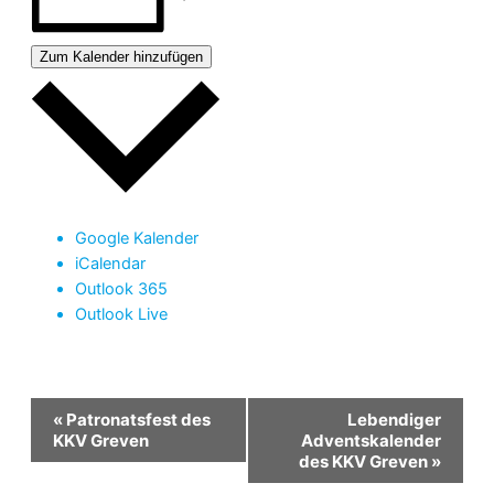
Zum Kalender hinzufügen
Google Kalender
iCalendar
Outlook 365
Outlook Live
Veranstaltung-
«
Patronatsfest des
Lebendiger
Navigation
KKV Greven
Adventskalender
des KKV Greven
»