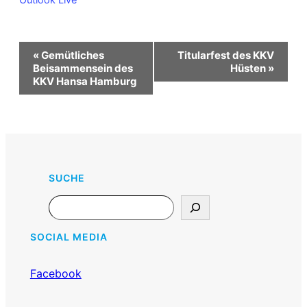
Outlook Live
Veranstaltung-
«
Gemütliches
Titularfest des KKV
Navigation
Beisammensein des
Hüsten
»
KKV Hansa Hamburg
SUCHE
Search
SOCIAL MEDIA
Facebook